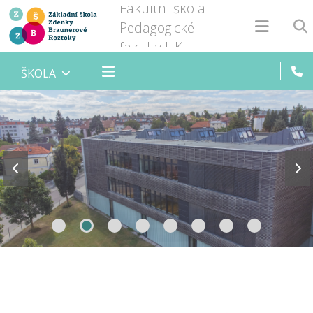
Fakultní škola
Pedagogické
fakulty UK
ŠKOLA