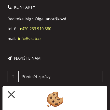
KONTAKTY
Řediteka: Mgr. Olga Janoušková
tel. č.:
+420 233 910 580
mail:
info@zszb.cz
NAPIŠTE NÁM
T
close