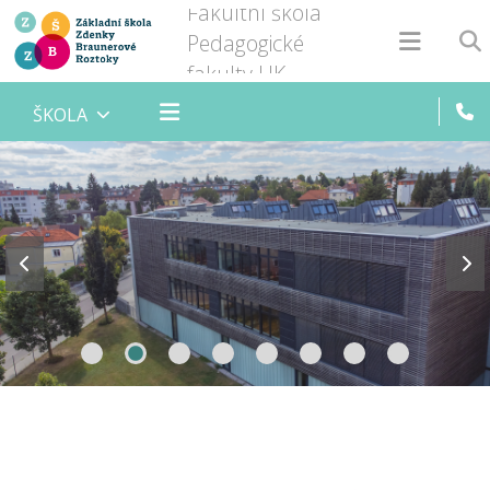
Fakultní škola
Pedagogické
fakulty UK
ŠKOLA