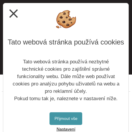
close
Tato webová stránka používá cookies
ODESLAT
Tato webová stránka používá nezbytné
technické cookies pro zajištění správné
funkcionality webu. Dále může web používat
cookies pro analýzu pohybu uživatelů na webu a
Prohlášení o přístupnosti
Mapa webu
Cookies
pro reklamní účely.
Copyright © 2016 - 2026 Základní škola Roztoky &
Pokud tomu tak je, naleznete v nastavení níže.
Vitalex Group
- Tvorba školních webů
Postaveno ve službě
VlastníŠkolníWeb.cz
Přijmout vše
| Na redakčním
Nastavení