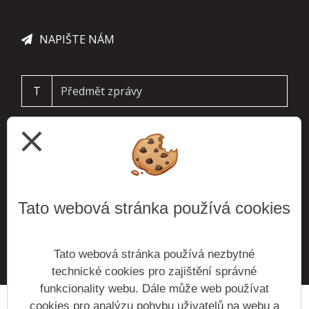
NAPIŠTE NÁM
T
close
Tato webová stránka používá cookies
ODESLAT
Tato webová stránka používá nezbytné
technické cookies pro zajištění správné
funkcionality webu. Dále může web používat
cookies pro analýzu pohybu uživatelů na webu a
Prohlášení o přístupnosti
Mapa webu
Cookies