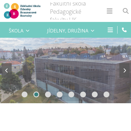
Fakultní škola
Pedagogické
fakulty UK
ŠKOLA
JÍDELNY, DRUŽINA