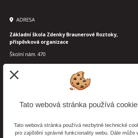
ADRESA
Základní škola Zdenky Braunerové Roztoky,
příspěvková organizace
Školní nám. 470
252 63 Roztoky
close
IČ 70854963
IZO 000 241 610 základní škola
113 900 155
školní družina
Tato webová stránka používá cookie
102 738 921
školní jídelna
Tato webová stránka používá nezbytné technické coo
budova Roztoky
Školní nám. 470, 252 63 Roztoky
pro zajištění správné funkcionality webu. Dále může
budova Žalov
Zaorálkova 1300, 252 63 Roztoky