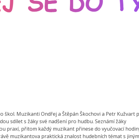
o škol. Muzikanti Ondřej a Štěpán Škochovi a Petr Kužvart p
dou sdílet s žáky své nadšení pro hudbu. Seznámí žáky
kou praxí, přitom každý muzikant přinese do vyučovací hodin
Právě muzikantova praktická znalost hudebních témat s jiný