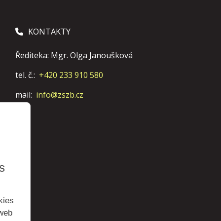
KONTAKTY
Řediteka: Mgr. Olga Janoušková
tel. č.:
+420 233 910 580
mail:
info@zszb.cz
s
kies
 web