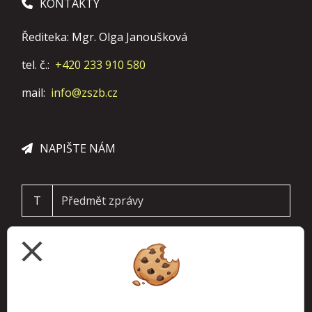
KONTAKTY
Řediteka: Mgr. Olga Janoušková
tel. č.:
+420 233 910 580
mail:
info@zszb.cz
NAPIŠTE NÁM
T
close