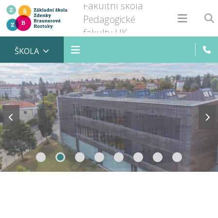
Fakultní škola
Pedagogické
fakulty UK
ŠKOLA