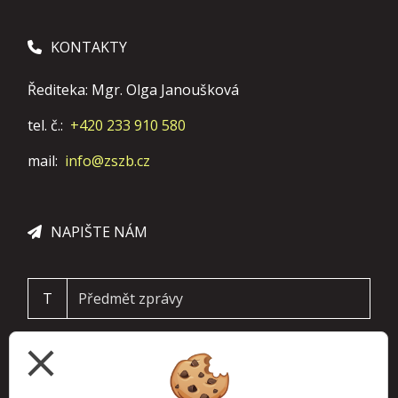
KONTAKTY
Řediteka: Mgr. Olga Janoušková
tel. č.:
+420 233 910 580
mail:
info@zszb.cz
NAPIŠTE NÁM
T
close