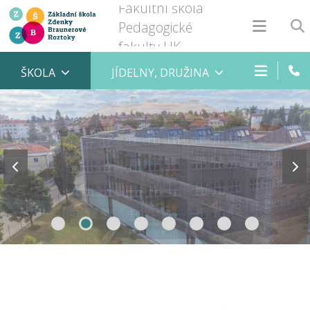
Fakultní škola
Pedagogické
fakulty UK
ŠKOLA
JÍDELNY, DRUŽINA