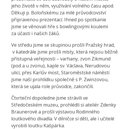
jeho životě v něm, využívání volného času apod.
Děkuji p. Boloňskému za milé průvodcovství
připravenou prezentací. Ihned po spotkanie
jsme se věnovali hře s bowlingovými koulemi
za účasti i našich žáků.
Ve středu jsme se skupinou prošli Pražský hrad,
v katedrále jsme prošli místy, která nejsou běžně
přístupná veřejnosti – varhany, zvon Zikmund
(pod a u zvonu), kaple sv. Václava, Nerudovou
ulicí, přes Karlův most, Staroměstské náměstí
jsme naší prohlídku společně s P. Zwinzovou,
která se ujala role průvodce, zakončili.
Čtvrteční dopoledne jsme strávili ve
Středočeském muzeu, prohlédli si ateliér Zdenky
Braunerové a prošli výstavou Rodinného
loutkového divadla. V dílničce si děti, ale i učitelé
vyrobili loutku Kašpárka.