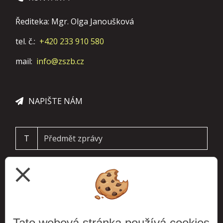
Řediteka: Mgr. Olga Janoušková
tel. č.:
+420 233 910 580
mail:
info@zszb.cz
NAPIŠTE NÁM
T
close
Tato webová stránka používá cookies