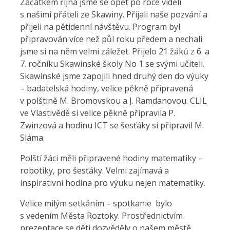
Začátkem října jsme se opět po roce viděli
s našimi přáteli ze Skawiny. Přijali naše pozvání a
přijeli na pětidenní návštěvu. Program byl
připravován více než půl roku předem a nechali
jsme si na něm velmi záležet. Přijelo 21 žáků z 6. a
7. ročníku Skawinské školy No 1 se svými učiteli.
Skawinské jsme zapojili hned druhý den do výuky
– badatelská hodiny, velice pěkně připravená
v polštině M. Bromovskou a J. Ramdanovou. CLIL
ve Vlastivědě si velice pěkně připravila P.
Zwinzová a hodinu ICT se šesťáky si připravil M.
Sláma.
Polští žáci měli připravené hodiny matematiky –
robotiky, pro šesťáky. Velmi zajímavá a
inspirativní hodina pro výuku nejen matematiky.
Velice milým setkáním – spotkanie bylo
s vedením Města Roztoky. Prostřednictvím
prezentace se děti dozvěděly o našem městě,