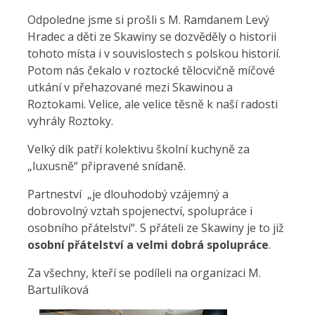
Odpoledne jsme si prošli s M. Ramdanem Levý
Hradec a děti ze Skawiny se dozvěděly o historii
tohoto místa i v souvislostech s polskou historií.
Potom nás čekalo v roztocké tělocvičně míčové
utkání v přehazované mezi Skawinou a
Roztokami. Velice, ale velice těsně k naší radosti
vyhrály Roztoky.
Velký dík patří kolektivu školní kuchyně za
„luxusně“ připravené snídaně.
Partneství „je dlouhodobý vzájemný a
dobrovolný vztah spojenectví, spolupráce i
osobního přátelství“. S přáteli ze Skawiny je to již
osobní přátelství a velmi dobrá spolupráce
.
Za všechny, kteří se podíleli na organizaci M.
Bartulíková