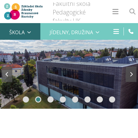
Fakultní škola
Pedagogické
fakulty UK
ŠKOLA
JÍDELNY, DRUŽINA