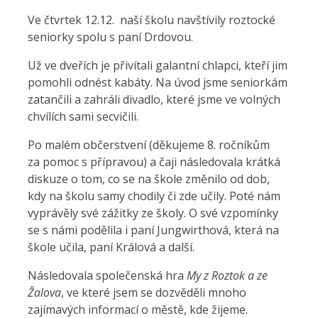
Ve čtvrtek 12.12. naší školu navštívily roztocké
seniorky spolu s paní Drdovou.
Už ve dveřích je přivítali galantní chlapci, kteří jim
pomohli odnést kabáty. Na úvod jsme seniorkám
zatančili a zahráli divadlo, které jsme ve volných
chvílích sami secvičili.
Po malém občerstvení (děkujeme 8. ročníkům
za pomoc s přípravou) a čaji následovala krátká
diskuze o tom, co se na škole změnilo od dob,
kdy na školu samy chodily či zde učily. Poté nám
vyprávěly své zážitky ze školy. O své vzpomínky
se s námi podělila i paní Jungwirthová, která na
škole učila, paní Králová a další.
Následovala společenská hra
My z Roztok a ze
Žalova
, ve které jsem se dozvěděli mnoho
zajímavých informací o městě, kde žijeme.