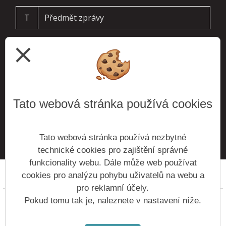
T
close
Tato webová stránka používá cookies
ODESLAT
Tato webová stránka používá nezbytné
technické cookies pro zajištění správné
funkcionality webu. Dále může web používat
cookies pro analýzu pohybu uživatelů na webu a
Prohlášení o přístupnosti
Mapa webu
Cookies
pro reklamní účely.
Copyright © 2016 - 2026 Základní škola Roztoky &
Pokud tomu tak je, naleznete v nastavení níže.
Vitalex Group
- Tvorba školních webů