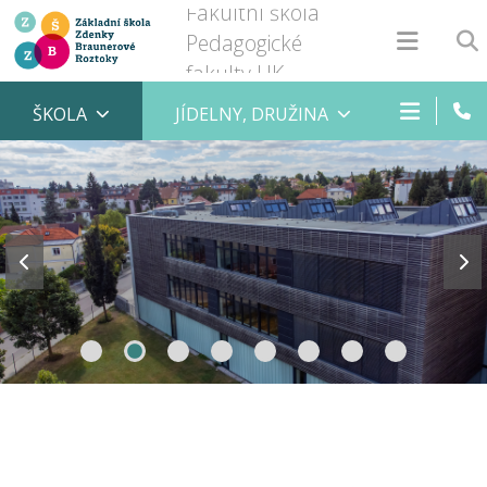
Fakultní škola
Pedagogické
fakulty UK
ŠKOLA
JÍDELNY, DRUŽINA