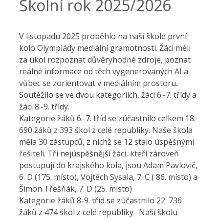
Školní rok 2025/2026
V listopadu 2025 proběhlo na naší škole první
kolo Olympiády mediální gramotnosti. Žáci měli
za úkol rozpoznat důvěryhodné zdroje, poznat
reálné informace od těch vygenerovaných AI a
vůbec se zorientovat v mediálním prostoru.
Soutěžilo se ve dvou kategoriích, žáci 6.-7. třídy a
žáci 8.-9. třídy.
Kategorie žáků 6.-7. tříd se zúčastnilo celkem 18.
690 žáků z 393 škol z celé republiky. Naše škola
měla 30 zástupců, z nichž se 12 stalo úspěšnými
řešiteli. Tři nejúspěšnější žáci, kteří zároveň
postupují do krajského kola, jsou Adam Pavlovič,
6. D (175. místo), Vojtěch Sysala, 7. C ( 86. místo) a
Šimon Třešňák, 7. D (25. místo)
Kategorie žáků 8-9. tříd se zúčastnilo 22. 736
žáků z 474 škol z celé republiky. Naší školu