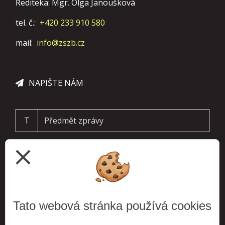
Řediteka: Mgr. Olga Janoušková
tel. č.:
+420 233 910 580
mail:
info@zszb.cz
NAPIŠTE NÁM
T
close
Tato webová stránka používá cookies