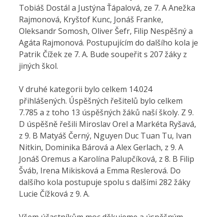
Tobiáš Dostál a Justýna Ťápalová, ze 7. A Anežka
Rajmonová, Kryštof Kunc, Jonáš Franke,
Oleksandr Somosh, Oliver Šefr, Filip Nespěšný a
Agáta Rajmonová. Postupujícím do dalšího kola je
Patrik Čížek ze 7. A. Bude soupeřit s 207 žáky z
jiných škol.
V druhé kategorii bylo celkem 14.024
přihlášených. Úspěšných řešitelů bylo celkem
7.785 a z toho 13 úspěšných žáků naší školy. Z 9.
D úspěšně řešili Miroslav Orel a Markéta Ryšavá,
z 9. B Matyáš Černý, Nguyen Duc Tuan Tu, Ivan
Nitkin, Dominika Bárová a Alex Gerlach, z 9. A
Jonáš Oremus a Karolína Palupčíková, z 8. B Filip
Šváb, Irena Mikisková a Emma Reslerová. Do
dalšího kola postupuje spolu s dalšími 282 žáky
Lucie Čížková z 9. A.