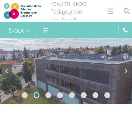
Fakultní škola
Pedagogické
fakulty UK
ŠKOLA