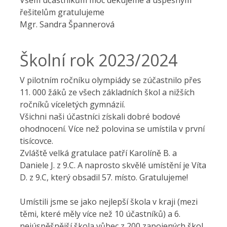
Všem účastníkům moc děkujeme a úspěšným
řešitelům gratulujeme
Mgr. Sandra Špannerová
Školní rok 2023/2024
V pilotním ročníku olympiády se zúčastnilo přes
11. 000 žáků ze všech základních škol a nižších
ročníků víceletých gymnázií.
Všichni naši účastníci získali dobré bodové
ohodnocení. Více než polovina se umístila v první
tisícovce.
Zvláště velká gratulace patří Karolíně B. a
Daniele J. z 9.C. A naprosto skvělé umístění je Víta
D. z 9.C, který obsadil 57. místo. Gratulujeme!
Umístili jsme se jako nejlepší škola v kraji (mezi
těmi, které měly více než 10 účastníků) a 6.
nejúspěšnější škola vůbec z 200 zapojených škol.