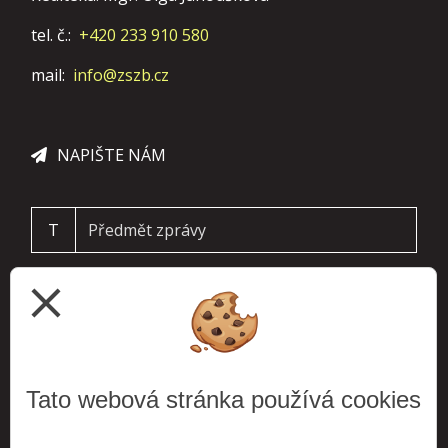
tel. č.:
+420 233 910 580
mail:
info@zszb.cz
NAPIŠTE NÁM
T
close
Tato webová stránka používá cookies