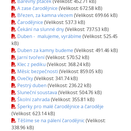
Barevný ptáček
(Velikost: 452.71 kB)
A zase čarodějnice
(Velikost: 672.58 kB)
Březen, za kamna vlezem
(Velikost: 699.66 kB)
Čarodějnice
(Velikost: 537.3 kB)
Čekání na slunné dny
(Velikost: 737.53 kB)
Duben - malujeme, vyrábíme
(Velikost: 525.45
kB)
Duben za kamny budeme
(Velikost: 491.46 kB)
Jarní tvoření
(Velikost: 570.52 kB)
Klec z pediku
(Velikost: 368.24 kB)
Měsíc bezpečnosti
(Velikost: 859.05 kB)
Ovečky
(Velikost: 341.74 kB)
Pestrý duben
(Velikost: 236.22 kB)
Sluneční soustava
(Velikost: 504.76 kB)
Školní zahrada
(Velikost: 355.81 kB)
Šperky pro malé čarodějnice a čaroděje
(Velikost: 623.14 kB)
Těšíme se na pálení čarodějnic
(Velikost:
338.96 kB)