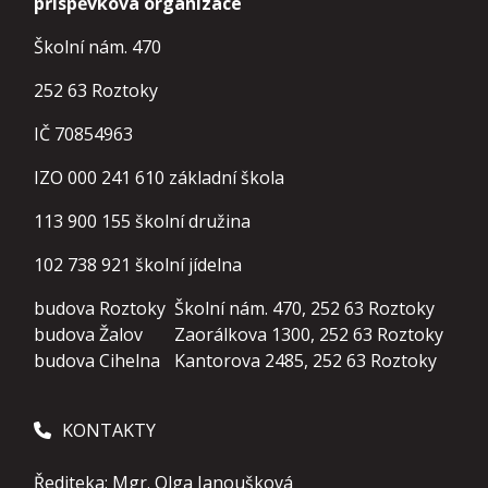
příspěvková organizace
Školní nám. 470
252 63 Roztoky
IČ 70854963
IZO 000 241 610 základní škola
113 900 155
školní družina
102 738 921
školní jídelna
budova Roztoky
Školní nám. 470, 252 63 Roztoky
budova Žalov
Zaorálkova 1300, 252 63 Roztoky
budova Cihelna
Kantorova 2485, 252 63 Roztoky
KONTAKTY
Řediteka: Mgr. Olga Janoušková