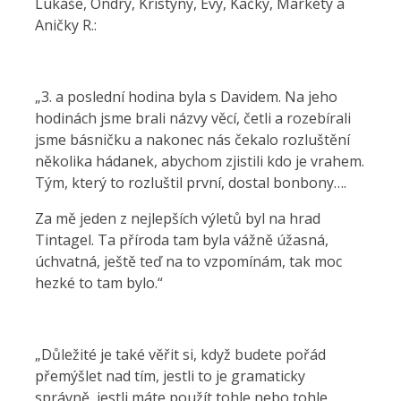
Lukáše, Ondry, Kristýny, Evy, Kačky, Markéty a
Aničky R.:
„3. a poslední hodina byla s Davidem. Na jeho
hodinách jsme brali názvy věcí, četli a rozebírali
jsme básničku a nakonec nás čekalo rozluštění
několika hádanek, abychom zjistili kdo je vrahem.
Tým, který to rozluštil první, dostal bonbony….
Za mě jeden z nejlepších výletů byl na hrad
Tintagel. Ta příroda tam byla vážně úžasná,
úchvatná, ještě teď na to vzpomínám, tak moc
hezké to tam bylo.“
„Důležité je také věřit si, když budete pořád
přemýšlet nad tím, jestli to je gramaticky
správně, jestli máte použít tohle nebo tohle