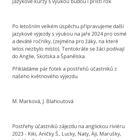
Jazykové kurzy s výukou budou i příští rok
Po letošním velkém úspěchu připravujeme další
jazykové výjezdy s výukou na jaře 2024 pro osmé
a deváté ročníky, (zejména pro žáky, na které
letos nezbylo místo). Tentokráte se žáci podívají
do Anglie, Skotska a Španělska.
Přikládáme pár fotek a postřehů účastníků z
našeho květnového výjezdu.
M. Marková, J. Blahoutová
Postřehy účastníků zájezdu na anglickou riviéru
2023 - Kiki, Aničky Š., Lucky, Naty, Áji, Marušky,