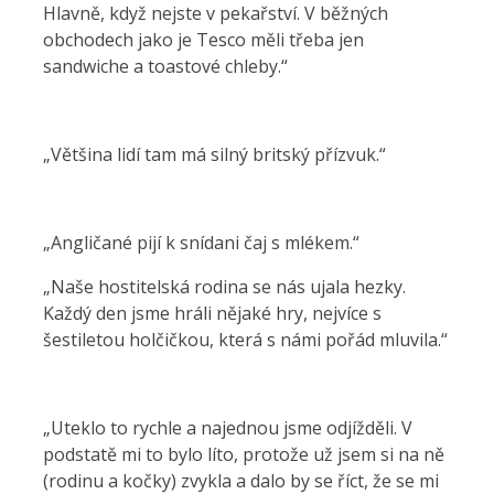
Hlavně, když nejste v pekařství. V běžných
obchodech jako je Tesco měli třeba jen
sandwiche a toastové chleby.“
„Většina lidí tam má silný britský přízvuk.“
„Angličané pijí k snídani čaj s mlékem.“
„Naše hostitelská rodina se nás ujala hezky.
Každý den jsme hráli nějaké hry, nejvíce s
šestiletou holčičkou, která s námi pořád mluvila.“
„Uteklo to rychle a najednou jsme odjížděli. V
podstatě mi to bylo líto, protože už jsem si na ně
(rodinu a kočky) zvykla a dalo by se říct, že se mi