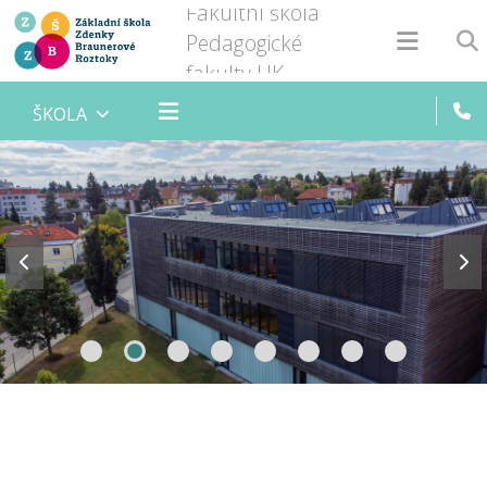
Fakultní škola
Pedagogické
fakulty UK
ŠKOLA