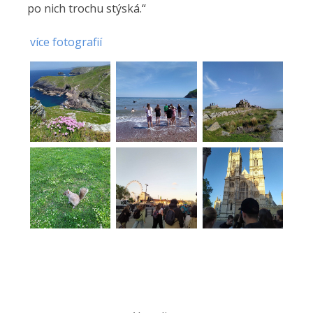
po nich trochu stýská.“
více fotografií