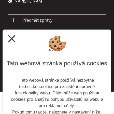
NAPIŠTE NÁM
T
close
Tato webová stránka používá cookies
ODESLAT
Tato webová stránka používá nezbytné
technické cookies pro zajištění správné
funkcionality webu. Dále může web používat
cookies pro analýzu pohybu uživatelů na webu a
Prohlášení o přístupnosti
Mapa webu
Cookies
pro reklamní účely.
Copyright © 2016 - 2026 Základní škola Roztoky &
Pokud tomu tak je, naleznete v nastavení níže.