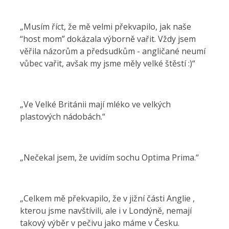
„Musím říct, že mě velmi překvapilo, jak naše
“host mom” dokázala výborně vařit. Vždy jsem
věřila názorům a předsudkům - angličané neumí
vůbec vařit, avšak my jsme měly velké štěstí :)“
„Ve Velké Británii mají mléko ve velkých
plastových nádobách.“
„Nečekal jsem, že uvidím sochu Optima Prima.“
„Celkem mě překvapilo, že v jižní části Anglie ,
kterou jsme navštívili, ale i v Londýně, nemají
takový výběr v pečivu jako máme v Česku.