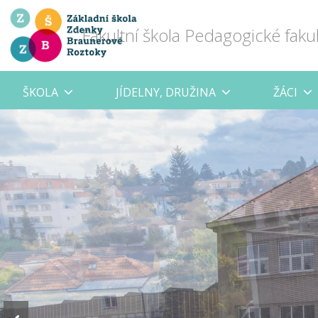
Fakultní škola Pedagogické faku
ŠKOLA
JÍDELNY, DRUŽINA
ŽÁCI