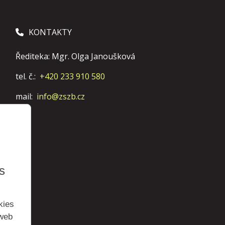
KONTAKTY
Řediteka: Mgr. Olga Janoušková
tel. č.:
+420 233 910 580
mail:
info@zszb.cz
s
kies
 web