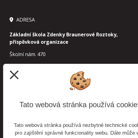
ADRESA
Základní škola Zdenky Braunerové Roztoky,
příspěvková organizace
Školní nám. 470
252 63 Roztoky
close
IČ 70854963
IZO 000 241 610 základní škola
113 900 155
školní družina
Tato webová stránka používá cookie
102 738 921
školní jídelna
Tato webová stránka používá nezbytné technické coo
budova Roztoky
Školní nám. 470, 252 63 Roztoky
pro zajištění správné funkcionality webu. Dále může
budova Žalov
Zaorálkova 1300, 252 63 Roztoky