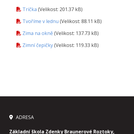
Trička
(Velikost: 201.37 kB)
Tvoříme v lednu
(Velikost: 88.11 kB)
Zima na okně
(Velikost: 137.73 kB)
Zimní čepičky
(Velikost: 119.33 kB)
ADRESA
Základní škola Zdenky Braunerové Roztoky,