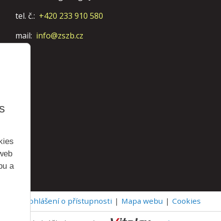
tel. č.:
+420 233 910 580
mail:
info@zszb.cz
s
kies
 web
bu a
Prohlášení o přístupnosti
Mapa webu
Cookies