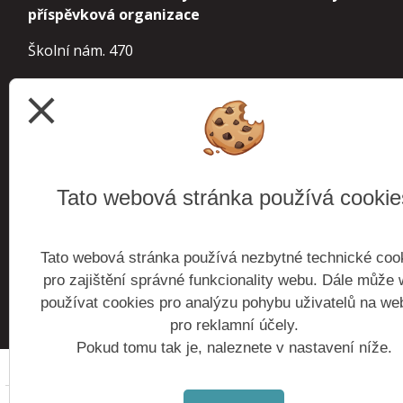
příspěvková organizace
Školní nám. 470
252 63 Roztoky
close
IČ 70854963
IZO 000 241 610 základní škola
113 900 155
školní družina
Tato webová stránka používá cookie
102 738 921
školní jídelna
Tato webová stránka používá nezbytné technické coo
budova Roztoky
Školní nám. 470, 252 63 Roztoky
pro zajištění správné funkcionality webu. Dále může
budova Žalov
Zaorálkova 1300, 252 63 Roztoky
používat cookies pro analýzu pohybu uživatelů na we
budova Cihelna
Kantorova 2485, 252 63 Roztoky
pro reklamní účely.
Pokud tomu tak je, naleznete v nastavení níže.