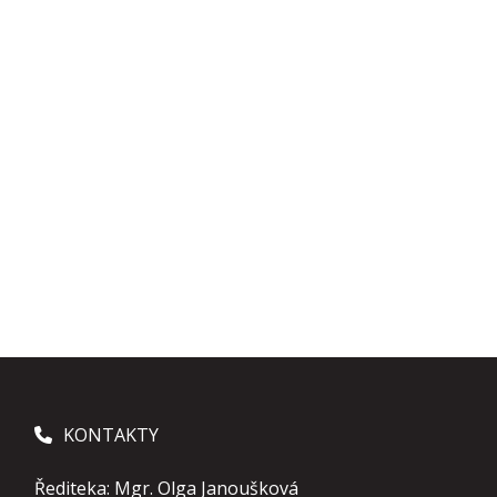
KONTAKTY
Řediteka: Mgr. Olga Janoušková