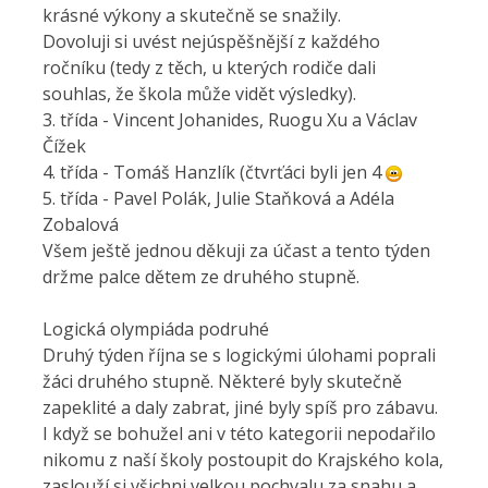
krásné výkony a skutečně se snažily.
Dovoluji si uvést nejúspěšnější z každého
ročníku (tedy z těch, u kterých rodiče dali
souhlas, že škola může vidět výsledky).
3. třída - Vincent Johanides, Ruogu Xu a Václav
Čížek
4. třída - Tomáš Hanzlík (čtvrťáci byli jen 4
5. třída - Pavel Polák, Julie Staňková a Adéla
Zobalová
Všem ještě jednou děkuji za účast a tento týden
držme palce dětem ze druhého stupně.
Logická olympiáda podruhé
Druhý týden října se s logickými úlohami poprali
žáci druhého stupně. Některé byly skutečně
zapeklité a daly zabrat, jiné byly spíš pro zábavu.
I když se bohužel ani v této kategorii nepodařilo
nikomu z naší školy postoupit do Krajského kola,
zaslouží si všichni velkou pochvalu za snahu a