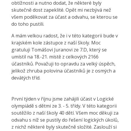
obtížnosti a nutno dodat, že některé byly
skutečně dost zapeklité. Opět mi nezbývá než
všem poděkovat za účast a odvahu, se kterou se
do toho pustili.
A mám velkou radost, že i v této kategorii bude v
krajském kole zástupce z naší školy. Moc
gratuluji Tomášovi Juranovi ze 7.D, který se
umístil na 18.-21. místě z celkových 2166
účastníků. Považuji to opravdu za velký úspěch,
jelikož zhruba polovina účastníků je z osmých a
devátých tříd.
První týden v říjnu jsme zahájili účast v Logické
olympiádě s dětmi ze 3. - 5. třídy. V této kategorii
soutěžilo z naší školy 40 dětí. Všem moc děkuji za
odvahu s níž se pustily do řešení logických úkolů,
z nichž některé byly skutečně složité. Zaslouží si