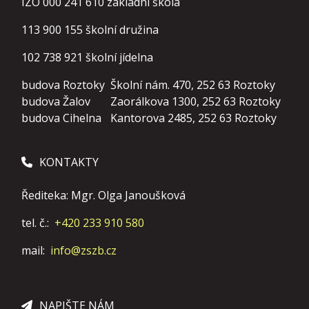
IZO 000 241 610 základní škola
113 900 155
školní družina
102 738 921
školní jídelna
budova Roztoky
Školní nám. 470, 252 63 Roztoky
budova Žalov
Zaorálkova 1300, 252 63 Roztoky
budova Cihelna
Kantorova 2485, 252 63 Roztoky
KONTAKTY
Řediteka: Mgr. Olga Janoušková
tel. č.:
+420 233 910 580
mail:
info@zszb.cz
NAPIŠTE NÁM