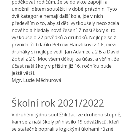
poděkovat rodičům, že se do akce zapojili a
umožnili dětem soutěžit i v době prázdnin. Tyto
dvě kategorie nemají další kola, jde v nich
především o to, aby si děti vyzkoušely něco zcela
nového a hledaly nová řešení. Z naší školy si to
vyzkoušelo 22 prvňáků a druháků. Nejlépe se z
prvních tříd dařilo Petrovi Hanzlíkovi z 1.E, mezi
druháky si nejlépe vedli Jan Adamec z 2.B a David
Zobal z 2.C. Moc všem děkuji za účast a věřím, že
účast naší školy v příštím již 16. ročníku bude
ještě větší.
Mgr. Lucie Měchurová
Školní rok 2021/2022
V druhém týdnu soutěžili žáci ze druhého stupně,
kam se z naší školy přihlásilo 19 odvážlivců, kteří
se statečně poprali s logickými úlohami různé