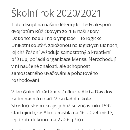
Školní rok 2020/2021
Tato disciplína našim dětem jde. Tedy alespoň
dvojčatům Růžičkovým ze 4. B naší školy.
Dokonce bodují na olympiádě – té logické.
Unikátní soutěž, založenou na logických úlohách,
jejichž řešení vyžaduje samostatný a kreativní
přístup, pořádá organizace Mensa. Nerozhodují
v ní naučené znalosti, ale schopnost
samostatného uvažování a pohotového
rozhodování.
V letošním třináctém ročníku se Alici a Davidovi
zatím nadmíru daří. V základním kole
Středočeského kraje, jehož se zúčastnilo 1592
startujících, se Alice umístila na 16. až 24. místě,
její bratr dokonce na 2.až 6. příčce.