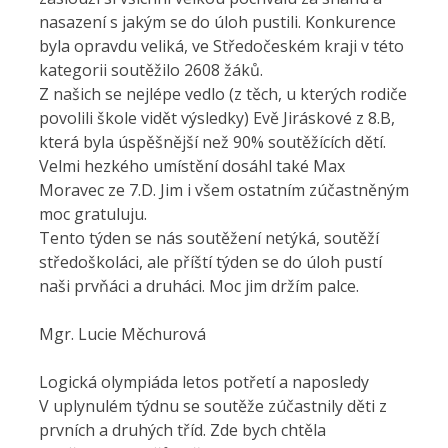
nasazení s jakým se do úloh pustili. Konkurence
byla opravdu veliká, ve Středočeském kraji v této
kategorii soutěžilo 2608 žáků.
Z našich se nejlépe vedlo (z těch, u kterých rodiče
povolili škole vidět výsledky) Evě Jiráskové z 8.B,
která byla úspěšnější než 90% soutěžících dětí.
Velmi hezkého umístění dosáhl také Max
Moravec ze 7.D. Jim i všem ostatním zúčastněným
moc gratuluju.
Tento týden se nás soutěžení netýká, soutěží
středoškoláci, ale příští týden se do úloh pustí
naši prvňáci a druháci. Moc jim držím palce.
Mgr. Lucie Měchurová
Logická olympiáda letos potřetí a naposledy
V uplynulém týdnu se soutěže zúčastnily děti z
prvních a druhých tříd. Zde bych chtěla