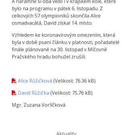
A náramně si oba vedli i v krajském kole, které
bylo na programu v pátek 6. listopadu. Z
celkových 57 olympioniků skončila Alice
osmadvacátá, David získal 14. místo.
Vzhledem ke koronavirovým omezením, která
byla v době psaní článku v platnosti, pořadatelé
finále plánované na 30. listopad v Míčovně
Pražského hradu bohužel zrušili.
Alice Růžičková
(Velikost: 76.36 kB)
David Růžička
(Velikost: 75.76 kB)
Mgr. Zuzana Vorlíčková
Aktuality