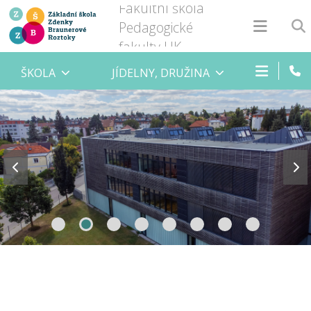
Fakultní škola
Pedagogické
fakulty UK
ŠKOLA
JÍDELNY, DRUŽINA