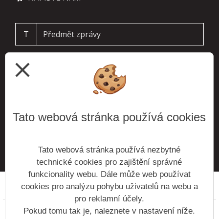
T
close
Tato webová stránka používá cookies
ODESLAT
Tato webová stránka používá nezbytné
technické cookies pro zajištění správné
funkcionality webu. Dále může web používat
cookies pro analýzu pohybu uživatelů na webu a
Prohlášení o přístupnosti
Mapa webu
Cookies
pro reklamní účely.
Copyright © 2016 - 2026 Základní škola Roztoky &
Pokud tomu tak je, naleznete v nastavení níže.