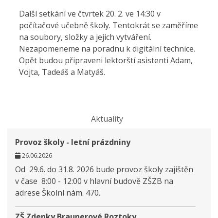
Další setkání ve čtvrtek 20. 2. ve 14:30 v
počítačové učebně školy. Tentokrát se zaměříme
na soubory, složky a jejich vytváření.
Nezapomeneme na poradnu k digitální technice.
Opět budou připraveni lektorští asistenti Adam,
Vojta, Tadeáš a Matyáš.
Aktuality
Provoz školy - letní prázdniny
26.06.2026
Od 29.6. do 31.8. 2026 bude provoz školy zajištěn
v čase 8:00 - 12:00 v hlavní budově ZŠZB na
adrese Školní nám. 470.
ZŠ Zdenky Braunerové Roztoky