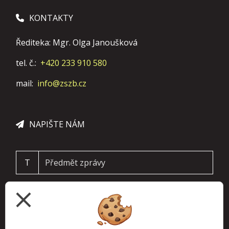
KONTAKTY
Řediteka: Mgr. Olga Janoušková
tel. č.:
+420 233 910 580
mail:
info@zszb.cz
NAPIŠTE NÁM
T
close