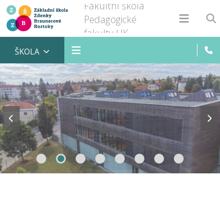
Fakultní škola
Pedagogické
fakulty UK
ŠKOLA