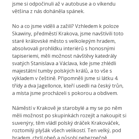
jsme si odpočinuli až v autobuse a o víkendu
většina z nás doháněla spánek.
No a co jsme viděli a zažili? Vzhledem k poloze
Skawiny, předměstí Krakova, jsme navštívili toto
staré královské město s velkolepým hradem,
absolvovali prohlídku interiérů s honosnými
tapiseriemi, měli možnost návštěvy katedrály
svatých Stanislava a Václava, kde jsme zhlédli
majestátní tumby polských králů, a to vše s
výkladem v češtině. Připomněli jsme si látku 4.
třídy a dva Jagellonce, kteří usedli na český trůn,
a místa jsme procházeli s pokorou a obdivem.
Náměstí v Krakově je starobylé a my se po něm
měli možnost po skupinkách rozejít a nakoupit si
suvenýry, těm vládl polský dráček Krakováček,
roztomilý plyšák všech velikostí. Ten velký, pod
hradem, chrlí oheň a působí nebezpečně.