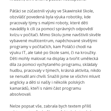
Páťáci se zúčastnili výuky ve Skawinské škole,
obzvlášť povedená byla výuka robotiky, kde
pracovaly týmy s malými roboty, které děti
naváděly k cíli za pomocí správných odpovědí
kvízu v počítači. Mimo školu jsme navštívili skvěle
vybavené multicentrum, napěchované skvělými
programy v počítačích, kam Poláčci chodí na
výuku IT, ale také po škole sami, či na kroužky.
Děti mohly malovat na display a tvořit umělecká
díla za pomoci vychytaného programu, skládaly
hudbu, pracovaly v týmech, krásná aktivita, nikdo
se nenudil ani chvíli. Snažili jsme se všichni mluvit
anglicky a děti si našly i několik polských
kamarádů, kteří s námi část programu
absolvovali.
Nelze popsat vše, zabrala bych textem příliš