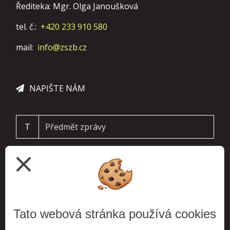
Řediteka: Mgr. Olga Janoušková
tel. č.:
+420 233 910 580
mail:
info@zszb.cz
NAPIŠTE NÁM
T
close
Tato webová stránka používá cookies