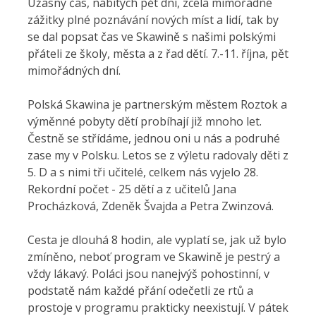
Úžasný čas, nabitých pět dní, zcela mimořádné
zážitky plné poznávání nových míst a lidí, tak by
se dal popsat čas ve Skawině s našimi polskými
přáteli ze školy, města a z řad dětí. 7.-11. října, pět
mimořádných dní.
Polská Skawina je partnerským městem Roztok a
výměnné pobyty dětí probíhají již mnoho let.
Čestně se střídáme, jednou oni u nás a podruhé
zase my v Polsku. Letos se z výletu radovaly děti z
5. D a s nimi tři učitelé, celkem nás vyjelo 28.
Rekordní počet - 25 dětí a z učitelů Jana
Procházková, Zdeněk Švajda a Petra Zwinzová.
Cesta je dlouhá 8 hodin, ale vyplatí se, jak už bylo
zmíněno, neboť program ve Skawině je pestrý a
vždy lákavý. Poláci jsou nanejvýš pohostinní, v
podstatě nám každé přání odečetli ze rtů a
prostoje v programu prakticky neexistují. V pátek