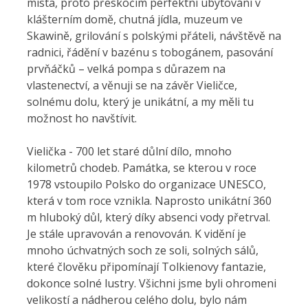
místa, proto přeskočím perfektní ubytování v
klášterním domě, chutná jídla, muzeum ve
Skawině, grilování s polskými přáteli, návštěvě na
radnici, řádění v bazénu s tobogánem, pasování
prvňáčků – velká pompa s důrazem na
vlastenectví, a věnuji se na závěr Vieličce,
solnému dolu, který je unikátní, a my měli tu
možnost ho navštívit.
Vielička - 700 let staré důlní dílo, mnoho
kilometrů chodeb. Památka, se kterou v roce
1978 vstoupilo Polsko do organizace UNESCO,
která v tom roce vznikla. Naprosto unikátní 360
m hluboký důl, který díky absenci vody přetrval.
Je stále upravován a renovován. K vidění je
mnoho úchvatných soch ze soli, solných sálů,
které člověku připomínají Tolkienovy fantazie,
dokonce solné lustry. Všichni jsme byli ohromeni
velikostí a nádherou celého dolu, bylo nám