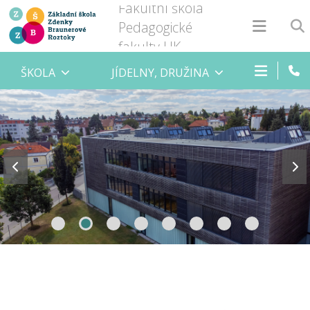
Fakultní škola
Pedagogické
fakulty UK
ŠKOLA
JÍDELNY, DRUŽINA