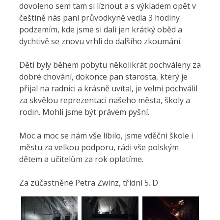
dovoleno sem tam si líznout a s výkladem opět v
češtině nás paní průvodkyně vedla 3 hodiny
podzemím, kde jsme si dali jen krátký oběd a
dychtivě se znovu vrhli do dalšího zkoumání.
Děti byly během pobytu několikrát pochváleny za
dobré chování, dokonce pan starosta, který je
přijal na radnici a krásně uvítal, je velmi pochválil
za skvělou reprezentaci našeho města, školy a
rodin. Mohli jsme být právem pyšní.
Moc a moc se nám vše líbilo, jsme vděčni škole i
městu za velkou podporu, rádi vše polským
dětem a učitelům za rok oplatíme.
Za zúčastněné Petra Zwinz, třídní 5. D