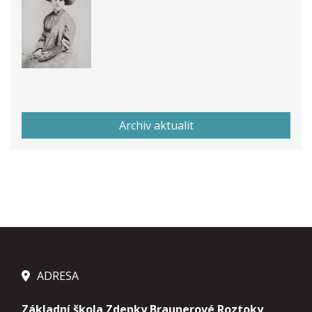
Archiv aktualit
ADRESA
Základní škola Zdenky Braunerové Roztoky,