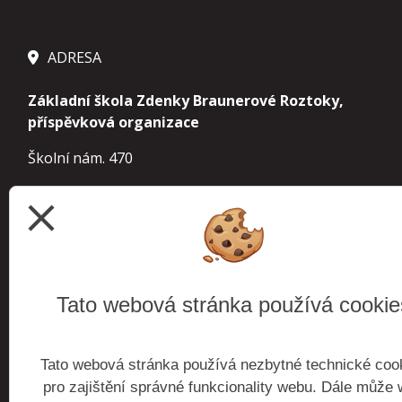
ADRESA
Základní škola Zdenky Braunerové Roztoky,
příspěvková organizace
Školní nám. 470
252 63 Roztoky
close
IČ 70854963
IZO 000 241 610 základní škola
113 900 155
školní družina
Tato webová stránka používá cookie
102 738 921
školní jídelna
Tato webová stránka používá nezbytné technické coo
budova Roztoky
Školní nám. 470, 252 63 Roztoky
pro zajištění správné funkcionality webu. Dále může
budova Žalov
Zaorálkova 1300, 252 63 Roztoky