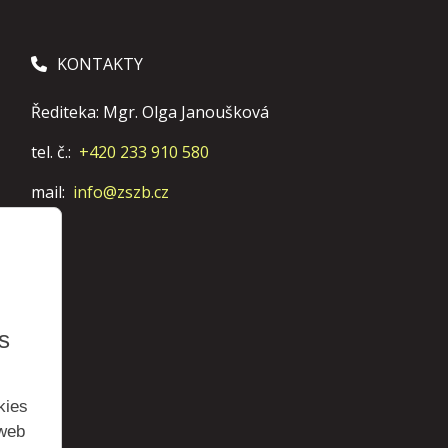
KONTAKTY
Řediteka: Mgr. Olga Janoušková
tel. č.:
+420 233 910 580
mail:
info@zszb.cz
s
kies
 web