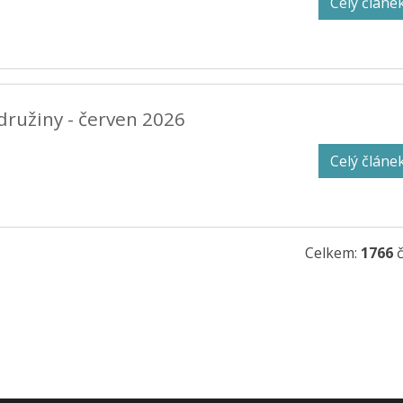
Celý článe
 družiny - červen 2026
Celý článe
Celkem:
1766
č