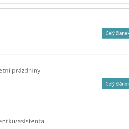
Celý článe
letní prázdniny
Celý článe
entku/asistenta