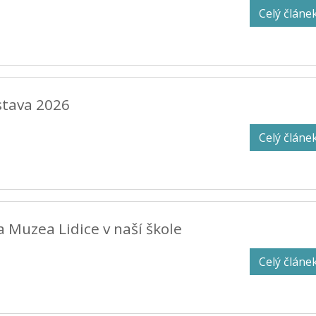
Celý článe
ýstava 2026
Celý článe
a Muzea Lidice v naší škole
Celý článe