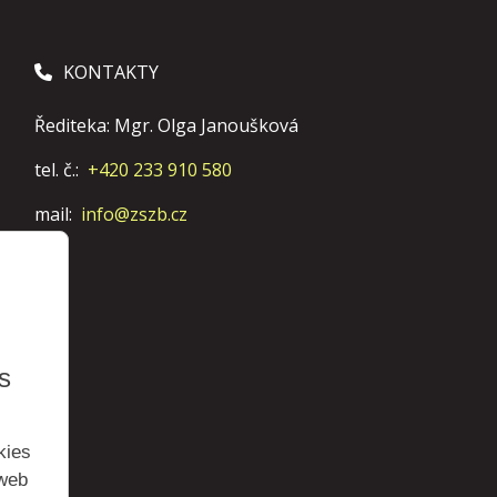
KONTAKTY
Řediteka: Mgr. Olga Janoušková
tel. č.:
+420 233 910 580
mail:
info@zszb.cz
s
kies
 web