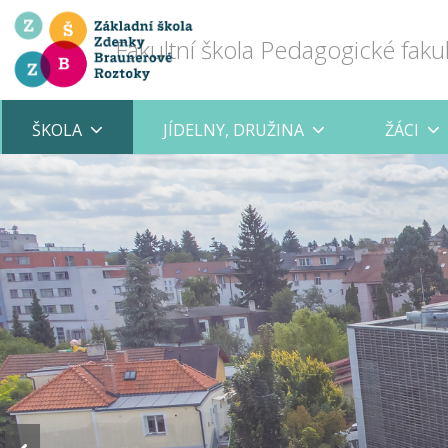
Fakultní škola Pedagogické faku
ŠKOLA
JÍDELNY, DRUŽINA
ŽÁCI