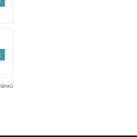
k
k
lánků