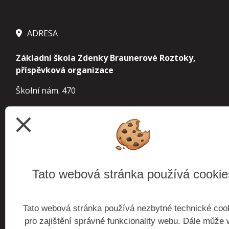
ADRESA
Základní škola Zdenky Braunerové Roztoky,
příspěvková organizace
Školní nám. 470
252 63 Roztoky
close
IČ 70854963
IZO 000 241 610 základní škola
113 900 155
školní družina
Tato webová stránka používá cookie
102 738 921
školní jídelna
Tato webová stránka používá nezbytné technické coo
budova Roztoky
Školní nám. 470, 252 63 Roztoky
pro zajištění správné funkcionality webu. Dále může
budova Žalov
Zaorálkova 1300, 252 63 Roztoky