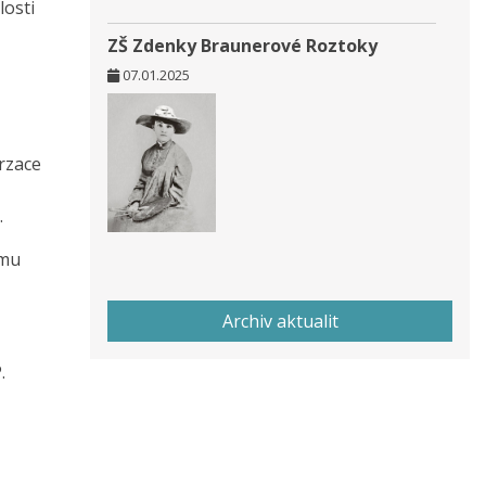
losti
ZŠ Zdenky Braunerové Roztoky
07.01.2025
rzace
.
ému
Archiv aktualit
.