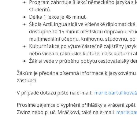
Program zahrnuje 8 lekcí německého jazyka s kv
studentů.
Délka 1 lekce je 45 minut.
Škola ActiLingua sídlí ve vídeňské diplomatické
dostupné za 15 minut městskou dopravou. Stude
multimediální učebnu, knihovnu, studovnu, po 
Kulturní akce po výuce částečně zajištěny jaz
nebo videa o rakouské kultuře, další kulturní ak
Žák si vede v průběhu pobytu cestovatelský den
Žákům je předána písemná informace k jazykovému
zástupci.
V případě dotazu pište na e-mail:
marie.bartulikova
Prosíme zájemce o vyplnění přihlášky a vrácení zpět
Zwinz nebo p. uč. Mráčkovi, také na e-mail
marie.ba