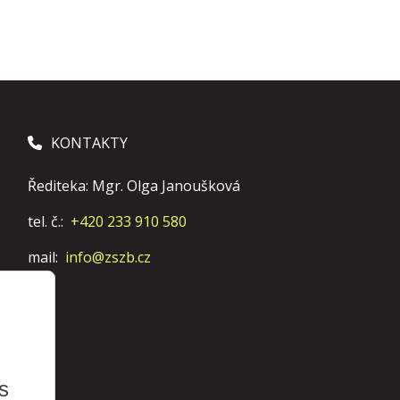
KONTAKTY
Řediteka: Mgr. Olga Janoušková
tel. č.:
+420 233 910 580
mail:
info@zszb.cz
s