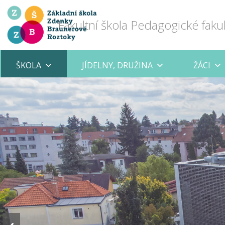
Fakultní škola Pedagogické faku
ŠKOLA
JÍDELNY, DRUŽINA
ŽÁCI