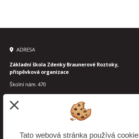
ADRESA
Základní škola Zdenky Braunerové Roztoky,
příspěvková organizace
Školní nám. 470
252 63 Roztoky
close
IČ 70854963
IZO 000 241 610 základní škola
113 900 155
školní družina
Tato webová stránka používá cookie