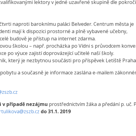
alifikovanými lektory v jedné uzavřené skupině dle pokroči
 čtvrti naproti baroknímu paláci Belveder. Centrum města je
nti mají k dispozici prostorné a plně vybavené učebny,
celé budově je přístup na internet zdarma.
ykovou školou – např. procházka po Vídni s průvodcem konve
ce po výuce zajistí doprovázející učitelé naší školy.
ík, který je nezbytnou součásti pro příspěvek Letiště Praha
 pobytu a současně je informace zaslána e-mailem zákonn
@zszb.cz
i v případě nezájmu
prostřednictvím žáka a předání p. uč. P
rtulikova@zszb.cz
do 31.1. 2019