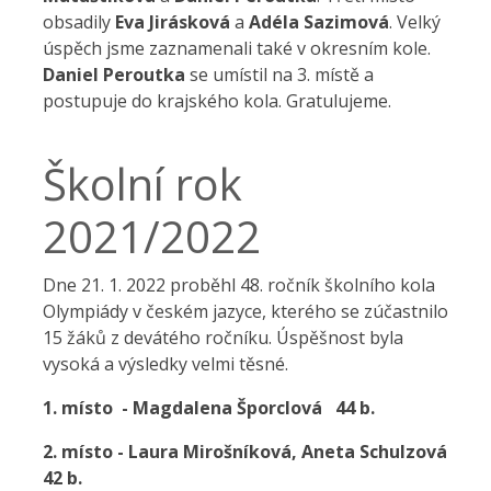
obsadily
Eva Jirásková
a
Adéla Sazimová
. Velký
úspěch jsme zaznamenali také v okresním kole.
Daniel Peroutka
se umístil na 3. místě a
postupuje do krajského kola. Gratulujeme.
Školní rok
2021/2022
Dne 21. 1. 2022 proběhl 48. ročník školního kola
Olympiády v českém jazyce, kterého se zúčastnilo
15 žáků z devátého ročníku. Úspěšnost byla
vysoká a výsledky velmi těsné.
1. místo - Magdalena Šporclová 44 b.
2. místo - Laura Mirošníková, Aneta Schulzová
42 b.