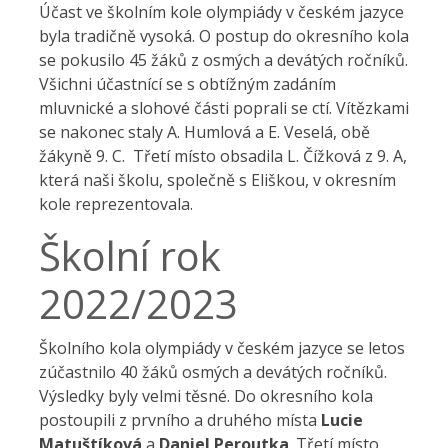
Účast ve školním kole olympiády v českém jazyce
byla tradičně vysoká. O postup do okresního kola
se pokusilo 45 žáků z osmých a devátých ročníků.
Všichni účastnící se s obtížným zadáním
mluvnické a slohové části poprali se ctí. Vítězkami
se nakonec staly A. Humlová a E. Veselá, obě
žákyně 9. C. Třetí místo obsadila L. Čížková z 9. A,
která naši školu, společně s Eliškou, v okresním
kole reprezentovala.
Školní rok
2022/2023
Školního kola olympiády v českém jazyce se letos
zúčastnilo 40 žáků osmých a devátých ročníků.
Výsledky byly velmi těsné. Do okresního kola
postoupili z prvního a druhého místa
Lucie
Matuštíková
a
Daniel Peroutka
. Třetí místo