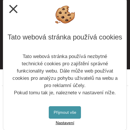
close
Tato webová stránka používá cookies
ODESLAT
Tato webová stránka používá nezbytné
technické cookies pro zajištění správné
funkcionality webu. Dále může web používat
cookies pro analýzu pohybu uživatelů na webu a
Prohlášení o přístupnosti
Mapa webu
Cookies
pro reklamní účely.
Copyright © 2016 - 2026 Základní škola Roztoky &
Pokud tomu tak je, naleznete v nastavení níže.
Vitalex Group
- Tvorba školních webů
Postaveno ve službě
VlastníŠkolníWeb.cz
Přijmout vše
| Na redakčním
Nastavení
systému
Vitalex CMS