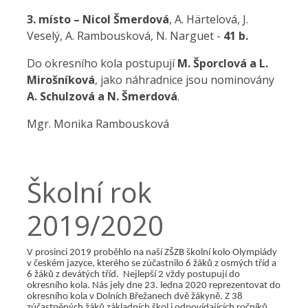
3. místo – Nicol Šmerdová
, A. Härtelová, J.
Veselý, A. Rambousková, N. Narguet -
41 b.
Do okresního kola postupují
M. Šporclová a L.
Mirošníková
, jako náhradnice jsou nominovány
A. Schulzová a N. Šmerdová
.
Mgr. Monika Rambousková
Školní rok
2019/2020
V prosinci 2019 proběhlo na naší ZŠZB školní kolo Olympiády
v českém jazyce, kterého se zúčastnilo 6 žáků z osmých tříd a
6 žáků z devátých tříd. Nejlepší 2 vždy postupují do
okresního kola. Nás jely dne 23. ledna 2020 reprezentovat do
okresního kola v Dolních Břežanech dvě žákyně. Z 38
zúčastněných žáků základních škol i odpovídajících ročníků