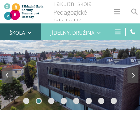
Fakultní škola
Pedagogické
fakulty UK
ŠKOLA
JÍDELNY, DRUŽINA