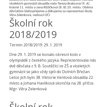
víceletých gymnázií obsadila naše Tereza Brabcová (9. A)
krásné 11. místo a Jana Růžičková (8. B) 20. místo. Oběma
děvčatům blahopřejeme a děkujeme za reprezentaci školy.
Věra Zelenková, vedoucí OČJ
Školní rok
2018/2019
Termín 2018/2019: 29. 1. 2019
Dne 29. 1. 2019 se konalo okresní kolo v
olympiádě z českého jazyka. Reprezentovala nás
dvě děvčata z 9. B. Soutěžící ze ZŠ a víceletých
gymnázií se jako vždy sjeli do Dolních Břežan.
Letos jich bylo 38. Viktorie Ventová obsadila 22.
místo a Johana Havlíková skončila na 28. příčce.
Mgr. Věra Zelenková
Školní rok