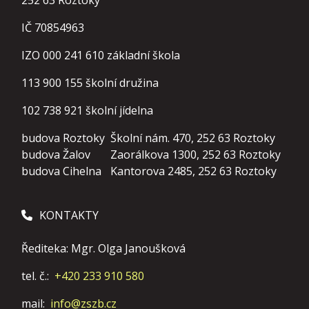
252 63 Roztoky
IČ 70854963
IZO 000 241 610 základní škola
113 900 155
školní družina
102 738 921
školní jídelna
budova Roztoky
Školní nám. 470, 252 63 Roztoky
budova Žalov
Zaorálkova 1300, 252 63 Roztoky
budova Cihelna
Kantorova 2485, 252 63 Roztoky
KONTAKTY
Řediteka: Mgr. Olga Janoušková
tel. č.:
+420 233 910 580
mail:
info@zszb.cz