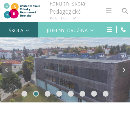
Fakultní škola
Pedagogické
fakulty UK
ŠKOLA
JÍDELNY, DRUŽINA