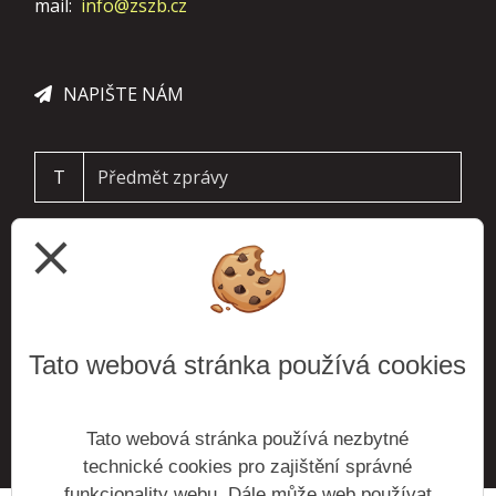
mail:
info@zszb.cz
NAPIŠTE NÁM
T
close
Tato webová stránka používá cookies
ODESLAT
Tato webová stránka používá nezbytné
technické cookies pro zajištění správné
funkcionality webu. Dále může web používat