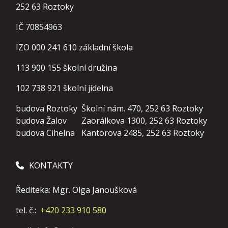
252 63 Roztoky
IČ 70854963
IZO 000 241 610 základní škola
113 900 155
školní družina
102 738 921
školní jídelna
budova Roztoky
Školní nám. 470, 252 63 Roztoky
budova Žalov
Zaorálkova 1300, 252 63 Roztoky
budova Cihelna
Kantorova 2485, 252 63 Roztoky
KONTAKTY
Řediteka: Mgr. Olga Janoušková
tel. č.:
+420 233 910 580