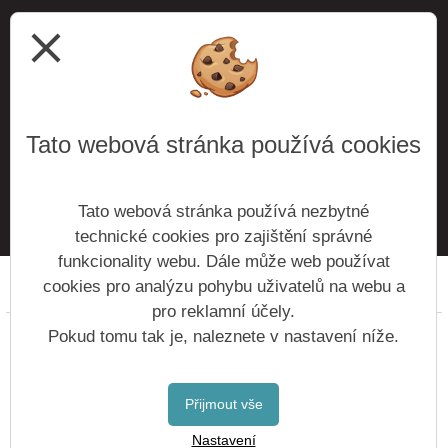
close
Tato webová stránka používá cookies
ODESLAT
Tato webová stránka používá nezbytné
technické cookies pro zajištění správné
funkcionality webu. Dále může web používat
cookies pro analýzu pohybu uživatelů na webu a
Prohlášení o přístupnosti
Mapa webu
Cookies
pro reklamní účely.
Copyright © 2016 - 2026 Základní škola Roztoky &
Pokud tomu tak je, naleznete v nastavení níže.
Vitalex Group
- Tvorba školních webů
Postaveno ve službě
VlastníŠkolníWeb.cz
Přijmout vše
| Na redakčním
Nastavení