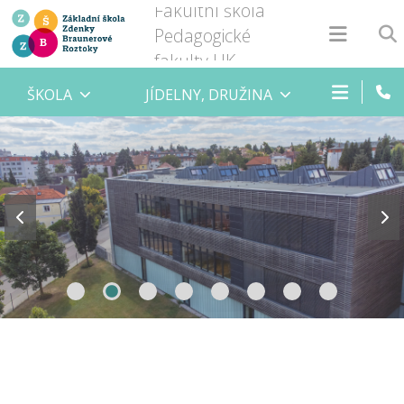
Fakultní škola
Pedagogické
fakulty UK
ŠKOLA
JÍDELNY, DRUŽINA