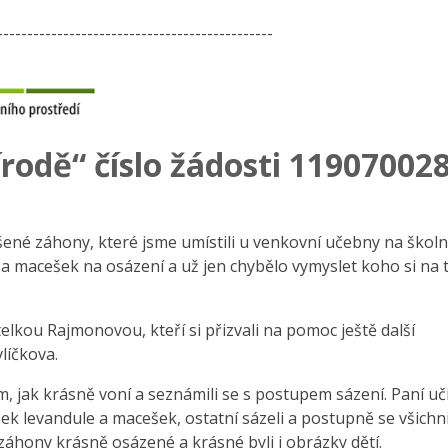
----------------------------------------------
írodě“ číslo žádosti 11907002
šené záhony, které jsme umístili u venkovní učebny na školn
a macešek na osázení a už jen chybělo vymyslet koho si na 
itelkou Rajmonovou, kteří si přizvali na pomoc ještě další
líčkova.
m, jak krásně voní a seznámili se s postupem sázení. Paní uč
ázek levandule a macešek, ostatní sázeli a postupně se všichn
i záhony krásně osázené a krásné byli i obrázky dětí.