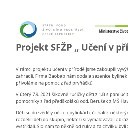
-----------------------------------------------------------------
Projekt SFŽP „ Učení v př
V rámci projektu učení v přírodě jsme zakoupili vyvý
zahradě. Firma Baobab nám dodala sazenice bylinek 
přivoláme na pomoc z řad prvňáčků.
V úterý 7.9. 2021 šikovné ručičky dětí z 1.B s paní uč
pomocníky z řad předškoláků odd. Berušek z MŠ Hav
Děti se dozvěděly něco o bylinkách, čichali k některý
rozdělili děti do skupin, někteří si vymalovávali obr
vystřídali. Šlo nám to pěkně od ruky a za chvilku byl