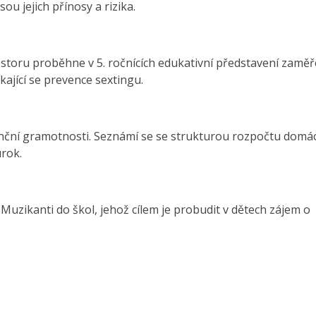
jsou jejich přínosy a rizika.
ostoru proběhne v 5. ročnících edukativní představení zamě
kající se prevence sextingu.
inanční gramotnosti. Seznámí se se strukturou rozpočtu domá
úrok.
zikanti do škol, jehož cílem je probudit v dětech zájem o