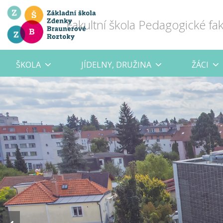
Fakultní škola Pedagogické fa
ŠKOLA
JÍDELNY, DRUŽINA
ŽÁCI