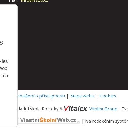
mail:
info@zszb.cz
s
kies
 web
bu a
Prohlášení o přístupnosti
Mapa webu
Cookies
 2026 Základní škola Roztoky &
Vitalex Group
- Tv
níWeb.cz
| Na redakčním syst