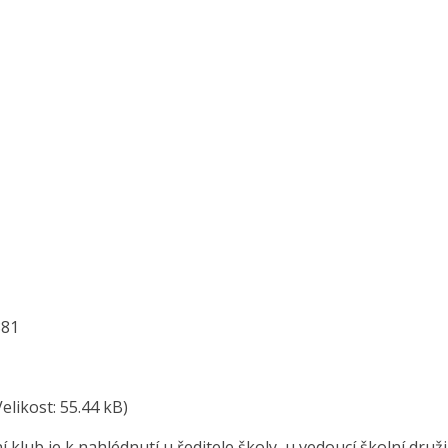
881
Velikost: 55.44 kB)
 klub je k nahlédnutí u ředitele školy, u vedoucí školní druži