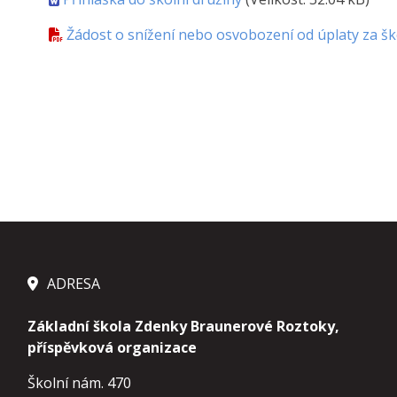
Žádost o snížení nebo osvobození od úplaty za šk
ADRESA
Základní škola Zdenky Braunerové Roztoky,
příspěvková organizace
Školní nám. 470