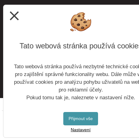
252 63 Roztoky
close
IČ 70854963
IZO 000 241 610 základní škola
113 900 155
školní družina
Tato webová stránka používá cookie
102 738 921
školní jídelna
Tato webová stránka používá nezbytné technické coo
budova Roztoky
Školní nám. 470, 252 63 Roztoky
pro zajištění správné funkcionality webu. Dále může
budova Žalov
Zaorálkova 1300, 252 63 Roztoky
používat cookies pro analýzu pohybu uživatelů na we
budova Cihelna
Kantorova 2485, 252 63 Roztoky
pro reklamní účely.
Pokud tomu tak je, naleznete v nastavení níže.
Copyright © 2016 -
Přijmout vše
Nastavení
Postaveno ve službě
VlastníŠkol