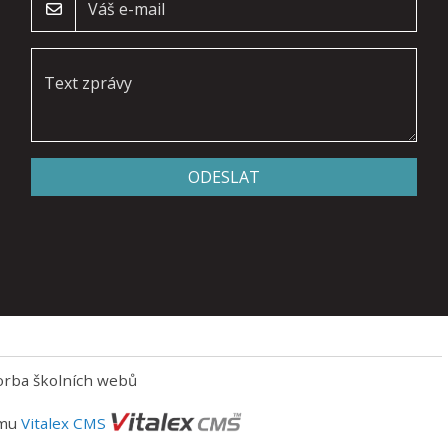
ODESLAT
orba školních webů
ému
Vitalex CMS