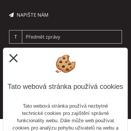
NAPIŠTE NÁM
T
close
Tato webová stránka používá cookies
ODESLAT
Tato webová stránka používá nezbytné
technické cookies pro zajištění správné
funkcionality webu. Dále může web používat
cookies pro analýzu pohybu uživatelů na webu a
Prohlášení o přístupnosti
Mapa webu
Cookies