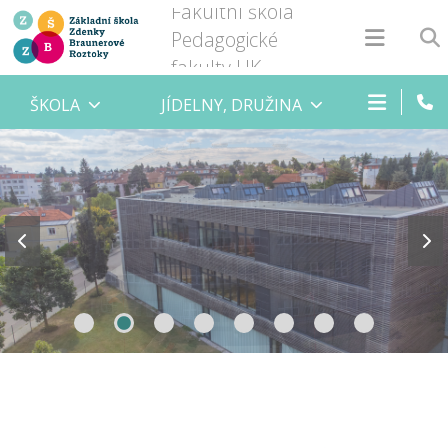
Fakultní škola
Pedagogické
fakulty UK
ŠKOLA
JÍDELNY, DRUŽINA