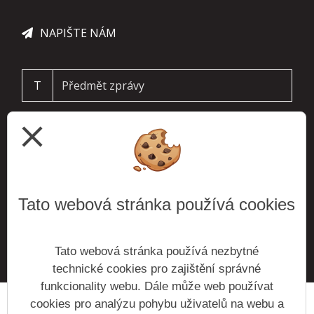
NAPIŠTE NÁM
T
close
Tato webová stránka používá cookies
ODESLAT
Tato webová stránka používá nezbytné
technické cookies pro zajištění správné
funkcionality webu. Dále může web používat
cookies pro analýzu pohybu uživatelů na webu a
Prohlášení o přístupnosti
Mapa webu
Cookies