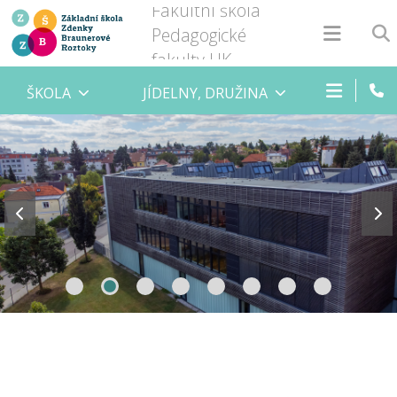
Fakultní škola
Pedagogické
fakulty UK
ŠKOLA
JÍDELNY, DRUŽINA