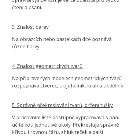
Správná výslovnost je velice důležitá pro výuku
čtení a psaní.
3. Znalost barev
Na obrázcích nebo pastelkách dítě poznává
různé barvy.
4. Znalost geometrických tvarů
Na připravených modelech geometrických tvarů
rozpoznává čtverec, trojúhelník, kruh a obdélník.
5. Správné překreslování tvarů, držení tužky
V pracovním listě postupně vypracovává s paní
učitelkou jednotlivé úkoly. Překresluje správně
křivou i rovnou čáru, shluk teček a další