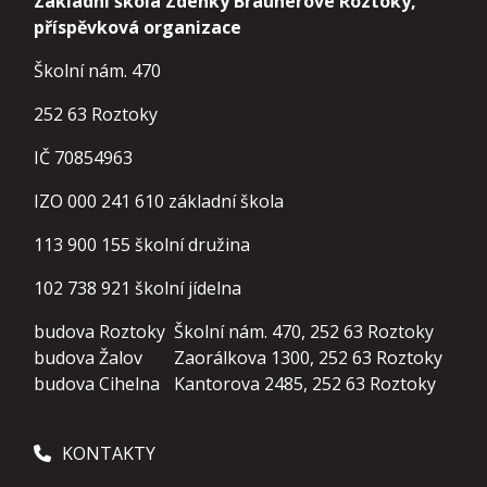
Základní škola Zdenky Braunerové Roztoky,
příspěvková organizace
Školní nám. 470
252 63 Roztoky
IČ 70854963
IZO 000 241 610 základní škola
113 900 155
školní družina
102 738 921
školní jídelna
budova Roztoky
Školní nám. 470, 252 63 Roztoky
budova Žalov
Zaorálkova 1300, 252 63 Roztoky
budova Cihelna
Kantorova 2485, 252 63 Roztoky
KONTAKTY