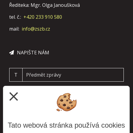
Řediteka: Mgr. Olga Janoušková
tel. č.:
+420 233 910 580
mail:
info@zszb.cz
NAPIŠTE NÁM
T
close
Tato webová stránka používá cookies