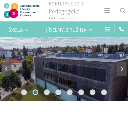
Fakultní škola
Pedagogické
fakulty UK
ŠKOLA
JÍDELNY, DRUŽINA