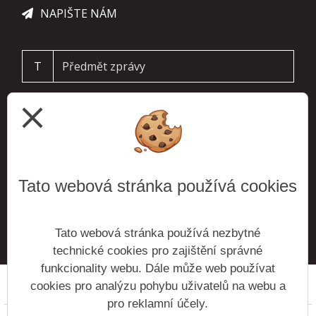
NAPIŠTE NÁM
T
close
Tato webová stránka používá cookies
ODESLAT
Tato webová stránka používá nezbytné
technické cookies pro zajištění správné
funkcionality webu. Dále může web používat
cookies pro analýzu pohybu uživatelů na webu a
Prohlášení o přístupnosti
Mapa webu
Cookies
pro reklamní účely.