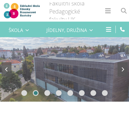
Fakultní škola
Pedagogické
fakulty UK
ŠKOLA
JÍDELNY, DRUŽINA