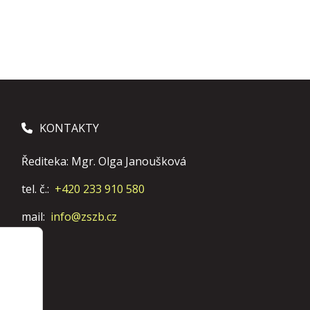
KONTAKTY
Řediteka: Mgr. Olga Janoušková
tel. č.:
+420 233 910 580
mail:
info@zszb.cz