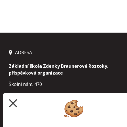
ADRESA
Základní škola Zdenky Braunerové Roztoky,
příspěvková organizace
Školní nám. 470
252 63 Roztoky
close
IČ 70854963
IZO 000 241 610 základní škola