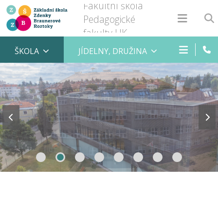
Fakultní škola
Pedagogické
fakulty UK
ŠKOLA
JÍDELNY, DRUŽINA