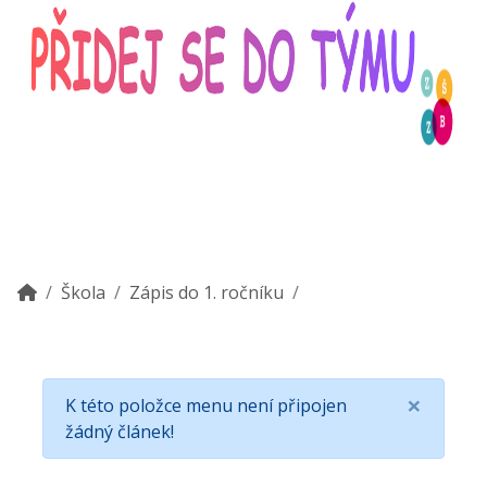
Škola
Zápis do 1. ročníku
×
K této položce menu není připojen
žádný článek!