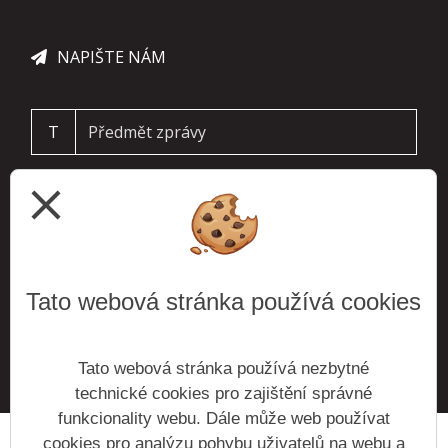
NAPIŠTE NÁM
T
close
Tato webová stránka používá cookies
ODESLAT
Tato webová stránka používá nezbytné
technické cookies pro zajištění správné
funkcionality webu. Dále může web používat
cookies pro analýzu pohybu uživatelů na webu a
Prohlášení o přístupnosti
Mapa webu
Cookies