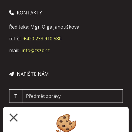
KONTAKTY
Řediteka: Mgr. Olga Janoušková
tel. č.:
+420 233 910 580
mail:
info@zszb.cz
NAPIŠTE NÁM
T
close