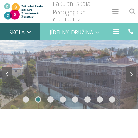
Fakultní škola
Pedagogické
fakulty UK
ŠKOLA
JÍDELNY, DRUŽINA