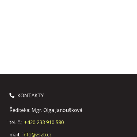
KONTAKTY
Řediteka: Mgr. Olga Janoušková
tel. č.:
+420 233 910 580
mail:
info@zszb.cz