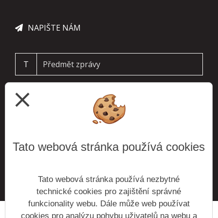
NAPIŠTE NÁM
T
close
Tato webová stránka používá cookies
ODESLAT
Tato webová stránka používá nezbytné
technické cookies pro zajištění správné
funkcionality webu. Dále může web používat
cookies pro analýzu pohybu uživatelů na webu a
Prohlášení o přístupnosti
Mapa webu
Cookies