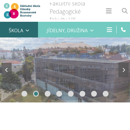
Fakultní škola
Pedagogické
fakulty UK
ŠKOLA
JÍDELNY, DRUŽINA