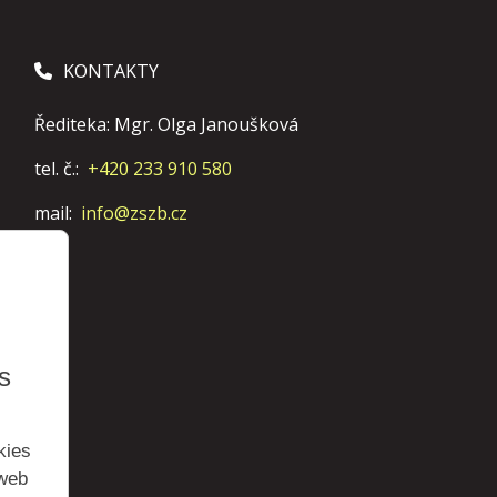
KONTAKTY
Řediteka: Mgr. Olga Janoušková
tel. č.:
+420 233 910 580
mail:
info@zszb.cz
s
kies
 web