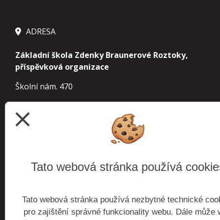
ADRESA
Základní škola Zdenky Braunerové Roztoky,
příspěvková organizace
Školní nám. 470
252 63 Roztoky
close
IČ 70854963
IZO 000 241 610 základní škola
113 900 155
školní družina
Tato webová stránka používá cookie
102 738 921
školní jídelna
Tato webová stránka používá nezbytné technické coo
budova Roztoky
Školní nám. 470, 252 63 Roztoky
pro zajištění správné funkcionality webu. Dále může
budova Žalov
Zaorálkova 1300, 252 63 Roztoky