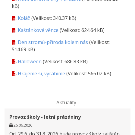
kB)
Koláž
(Velikost: 340.37 kB)
Kaštánkové věnce
(Velikost: 624.64 kB)
Den stromů-příroda kolem nás
(Velikost:
514.69 kB)
Halloween
(Velikost: 686.83 kB)
Hrajeme si, vyrábíme
(Velikost: 566.02 kB)
Aktuality
Provoz školy - letní prázdniny
26.06.2026
Od 29.6. do 31.8. 2026 bude provoz školy zajištěn