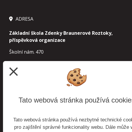
ADRESA
Základní škola Zdenky Braunerové Roztoky,
příspěvková organizace
Školní nám. 470
252 63 Roztoky
close
IČ 70854963
IZO 000 241 610 základní škola
113 900 155
školní družina
Tato webová stránka používá cookie
102 738 921
školní jídelna
Tato webová stránka používá nezbytné technické coo
budova Roztoky
Školní nám. 470, 252 63 Roztoky
pro zajištění správné funkcionality webu. Dále může
budova Žalov
Zaorálkova 1300, 252 63 Roztoky