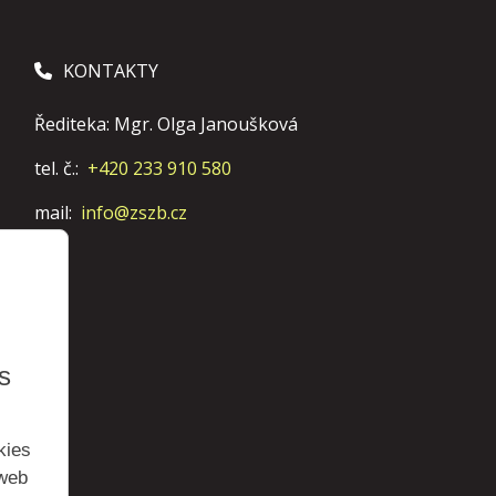
KONTAKTY
Řediteka: Mgr. Olga Janoušková
tel. č.:
+420 233 910 580
mail:
info@zszb.cz
s
kies
 web