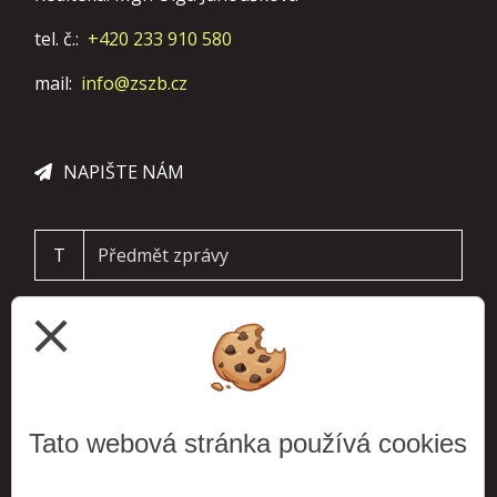
tel. č.:
+420 233 910 580
mail:
info@zszb.cz
NAPIŠTE NÁM
T
close
Tato webová stránka používá cookies