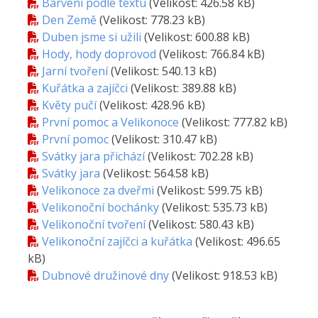
Barvení podle textu
(Velikost: 426.58 kB)
Den Země
(Velikost: 778.23 kB)
Duben jsme si užili
(Velikost: 600.88 kB)
Hody, hody doprovod
(Velikost: 766.84 kB)
Jarní tvoření
(Velikost: 540.13 kB)
Kuřátka a zajíčci
(Velikost: 389.88 kB)
Květy pučí
(Velikost: 428.96 kB)
První pomoc a Velikonoce
(Velikost: 777.82 kB)
První pomoc
(Velikost: 310.47 kB)
Svátky jara přichází
(Velikost: 702.28 kB)
Svátky jara
(Velikost: 564.58 kB)
Velikonoce za dveřmi
(Velikost: 599.75 kB)
Velikonoční bochánky
(Velikost: 535.73 kB)
Velikonoční tvoření
(Velikost: 580.43 kB)
Velikonoční zajíčci a kuřátka
(Velikost: 496.65
kB)
Dubnové družinové dny
(Velikost: 918.53 kB)