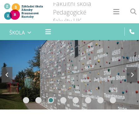
Fakultní škola
Pedagogické
fakulty UK
ŠKOLA