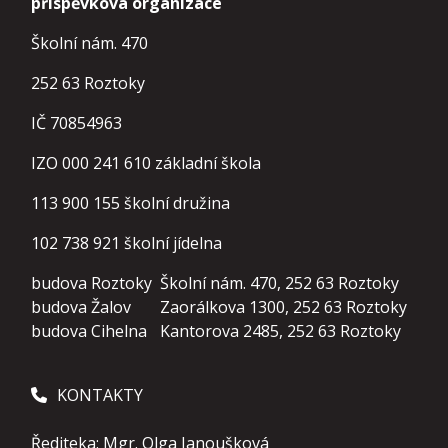
příspěvková organizace
Školní nám. 470
252 63 Roztoky
IČ 70854963
IZO 000 241 610 základní škola
113 900 155
školní družina
102 738 921
školní jídelna
budova Roztoky
Školní nám. 470, 252 63 Roztoky
budova Žalov
Zaorálkova 1300, 252 63 Roztoky
budova Cihelna
Kantorova 2485, 252 63 Roztoky
KONTAKTY
Řediteka: Mgr. Olga Janoušková