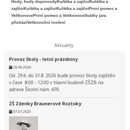
Hody, hody doprovody
Kuřátka a zajíčci
Kuřátka a
zajíčci
Kuřátka a zajíčci
Kuřátka a zajíčci
První pomoc a
Velikonoce
První pomoc a Velikonoce
Svátky jara
přichází
Velikonoční tvoření
Aktuality
Provoz školy - letní prázdniny
26.06.2026
Od 29.6. do 31.8. 2026 bude provoz školy zajištěn
v čase 8:00 - 12:00 v hlavní budově ZŠZB na
adrese Školní nám. 470.
ZŠ Zdenky Braunerové Roztoky
07.01.2025