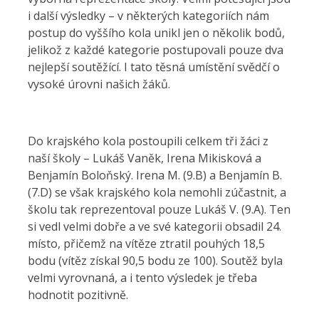
i další výsledky – v některých kategoriích nám
postup do vyššího kola unikl jen o několik bodů,
jelikož z každé kategorie postupovali pouze dva
nejlepší soutěžící. I tato těsná umístění svědčí o
vysoké úrovni našich žáků.
Do krajského kola postoupili celkem tři žáci z
naší školy – Lukáš Vaněk, Irena Mikisková a
Benjamín Boloňský. Irena M. (9.B) a Benjamín B.
(7.D) se však krajského kola nemohli zúčastnit, a
školu tak reprezentoval pouze Lukáš V. (9.A). Ten
si vedl velmi dobře a ve své kategorii obsadil 24.
místo, přičemž na vítěze ztratil pouhých 18,5
bodu (vítěz získal 90,5 bodu ze 100). Soutěž byla
velmi vyrovnaná, a i tento výsledek je třeba
hodnotit pozitivně.