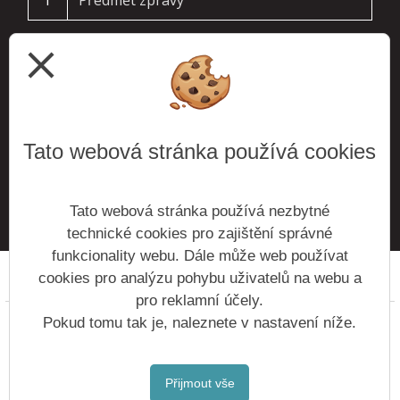
T
close
Tato webová stránka používá cookies
ODESLAT
Tato webová stránka používá nezbytné
technické cookies pro zajištění správné
funkcionality webu. Dále může web používat
cookies pro analýzu pohybu uživatelů na webu a
Prohlášení o přístupnosti
Mapa webu
Cookies
pro reklamní účely.
Copyright © 2016 - 2026 Základní škola Roztoky &
Pokud tomu tak je, naleznete v nastavení níže.
Vitalex Group
- Tvorba školních webů
Postaveno ve službě
VlastníŠkolníWeb.cz
Přijmout vše
| Na redakčním