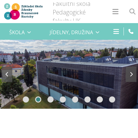
Fakultní škola
Pedagogické
fakulty UK
ŠKOLA
JÍDELNY, DRUŽINA