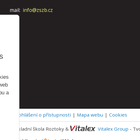
mail:
info@zszb.cz
s
kies
 web
bu a
Prohlášení o přístupnosti
Mapa webu
Cookies
 2026 Základní škola Roztoky &
Vitalex Group
- Tv