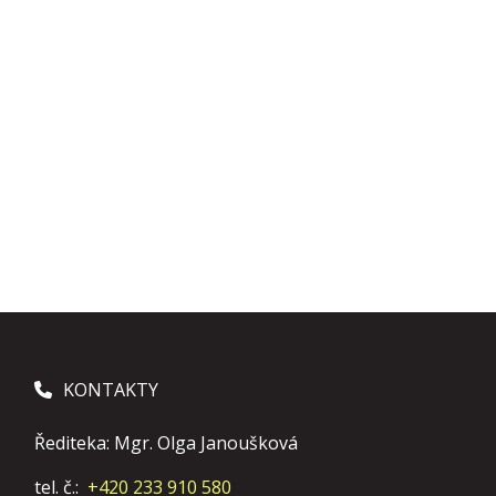
KONTAKTY
Řediteka: Mgr. Olga Janoušková
tel. č.:
+420 233 910 580