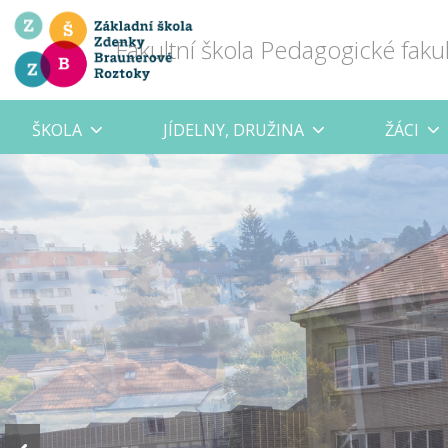
Fakultní škola Pedagogické faku
ŠKOLA
JÍDELNY, DRUŽINA
ŽÁCI