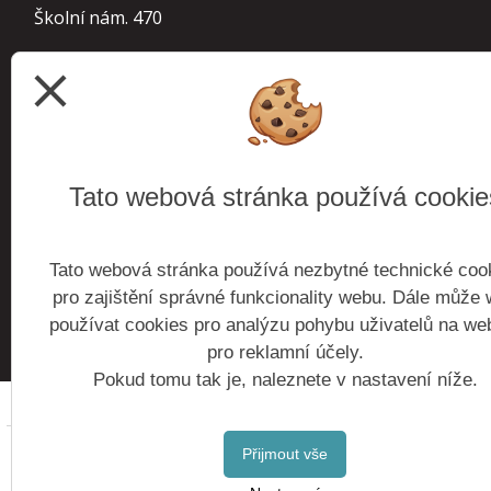
Školní nám. 470
252 63 Roztoky
close
IČ 70854963
IZO 000 241 610 základní škola
113 900 155
školní družina
Tato webová stránka používá cookie
102 738 921
školní jídelna
Tato webová stránka používá nezbytné technické coo
budova Roztoky
Školní nám. 470, 252 63 Roztoky
pro zajištění správné funkcionality webu. Dále může
budova Žalov
Zaorálkova 1300, 252 63 Roztoky
používat cookies pro analýzu pohybu uživatelů na we
budova Cihelna
Kantorova 2485, 252 63 Roztoky
pro reklamní účely.
Pokud tomu tak je, naleznete v nastavení níže.
Copyright © 2016 -
Přijmout vše