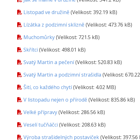
Listopad ve družině
(Velikost: 392.19 kB)
Lízátka z podzimní sklizně
(Velikost: 473.76 kB)
Muchomůrky
(Velikost: 721.5 kB)
Skřítci
(Velikost: 498.01 kB)
Svatý Martin a pečení
(Velikost: 520.83 kB)
Svatý Martin a podzimní strašidla
(Velikost: 670.2
Šití, co každého chytí
(Velikost: 4.02 MB)
V listopadu nejen o přírodě
(Velikost: 835.86 kB)
Velké přípravy
(Velikost: 286.56 kB)
Veselí tučňáčci
(Velikost: 208.63 kB)
Výroba strašidelných postaviček
(Velikost: 397.56