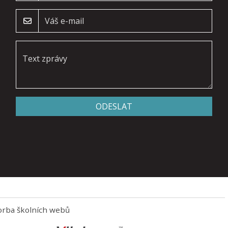
ODESLAT
orba školních webů