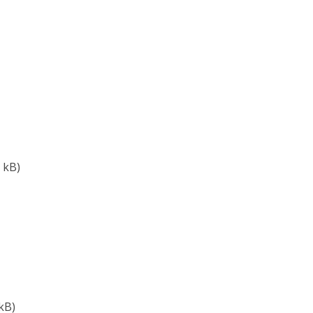
2 kB)
 kB)