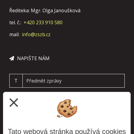
Řediteka: Mgr. Olga Janoušková
tel. č.:
+420 233 910 580
mail:
info@zszb.cz
NAPIŠTE NÁM
T
close
Tato webová stránka používá cookies