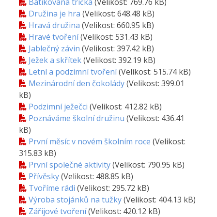
Batikovaná trička
(Velikost: 769.76 kB)
Družina je hra
(Velikost: 648.48 kB)
Hravá družina
(Velikost: 660.95 kB)
Hravé tvoření
(Velikost: 531.43 kB)
Jablečný závin
(Velikost: 397.42 kB)
Ježek a skřítek
(Velikost: 392.19 kB)
Letní a podzimní tvoření
(Velikost: 515.74 kB)
Mezinárodní den čokolády
(Velikost: 399.01
kB)
Podzimní ježečci
(Velikost: 412.82 kB)
Poznáváme školní družinu
(Velikost: 436.41
kB)
První měsíc v novém školním roce
(Velikost:
315.83 kB)
První společné aktivity
(Velikost: 790.95 kB)
Přívěsky
(Velikost: 488.85 kB)
Tvoříme rádi
(Velikost: 295.72 kB)
Výroba stojánků na tužky
(Velikost: 404.13 kB)
Zářijové tvoření
(Velikost: 420.12 kB)