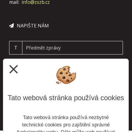
mail:
info@zszb.cz
NAPIŠTE NÁM
T
close
Tato webová stránka používá cookies
ODESLAT
Tato webová stránka používá nezbytné
technické cookies pro zajištění správné