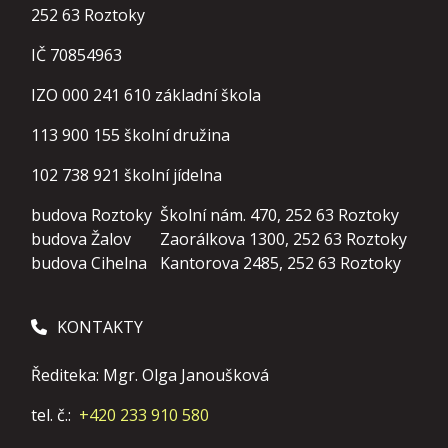
252 63 Roztoky
IČ 70854963
IZO 000 241 610 základní škola
113 900 155
školní družina
102 738 921
školní jídelna
budova Roztoky
Školní nám. 470, 252 63 Roztoky
budova Žalov
Zaorálkova 1300, 252 63 Roztoky
budova Cihelna
Kantorova 2485, 252 63 Roztoky
KONTAKTY
Řediteka: Mgr. Olga Janoušková
tel. č.:
+420 233 910 580