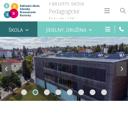
Fakultní škola
Pedagogické
fakulty UK
ŠKOLA
JÍDELNY, DRUŽINA